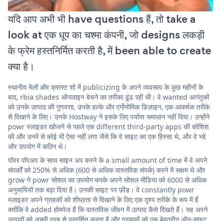
यदि आप अभी भी have questions हैं, तो take a
look at एक धूप का चश्मा कंपनी, जो designs लकड़ी
के फ्रेम हस्तनिर्मित करती है, में been able to create
क्या है।
स्थानीय मेलों और क्राफ्ट शो में publicizing के अपने व्यवसाय के कुछ महीनों के
बाद, rbia shades ऑनलाइन बेचने का तरीका ढूंढ रही थी। वे wanted आगंतुकों
को उनके उत्पाद की गुणवत्ता, उनके हल्के और एर्गोनोमिक डिज़ाइन, एक आकर्षक तरीके
से दिखाने के लिए। उनके Hostway ने इसके लिए पर्याप्त समाधान नहीं दिया। उन्होंने
powr स्लाइडर खोजने से पहले एक different third-party apps की कोशिश
की और उनमें से कोई भी ऐसा नहीं लगा जैसे कि वे साइट का एक हिस्सा थे, और वे भद्दे
और उपयोग में कठिन थे।
पॉवर पॉपअप के साथ साइन अप करने के a small amount of time में वे अपने
संपर्कों को 250% से अधिक (600 से अधिक वास्तविक संपर्क) करने में सक्षम थे और
grow ने powr सोशल का उपयोग करके अपने सोशल मीडिया को 6000 से अधिक
अनुयायियों तक बढ़ा दिया है। उनकी साइट पर फ़ीड। वे constantly powr
स्लाइडर अपने ग्राहकों को शीघ्रता से दिखाने के लिए एक दृश्य तरीके के रूप में हैं
क्योंकि वे added होमपेज हैं कि वास्तविक जीवन में उत्पाद कैसे दिखते हैं। यह अपने
उत्पादों को अच्छी तरह से प्रदर्शित करता है और ग्राहकों को एक बेहतरीन ऑन-साइट