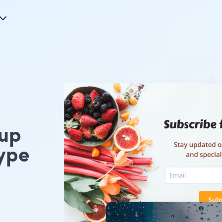
up
ype