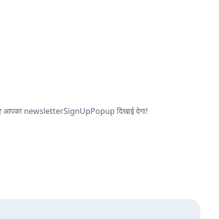
खें, और आपका newsletterSignUpPopup दिखाई देगा!