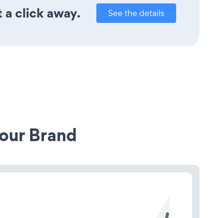
 a click away.
See the details
our Brand