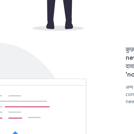
कुछ
ne
दा
'no
अन्
comp
new