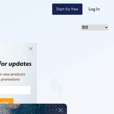
Start for free
Log In