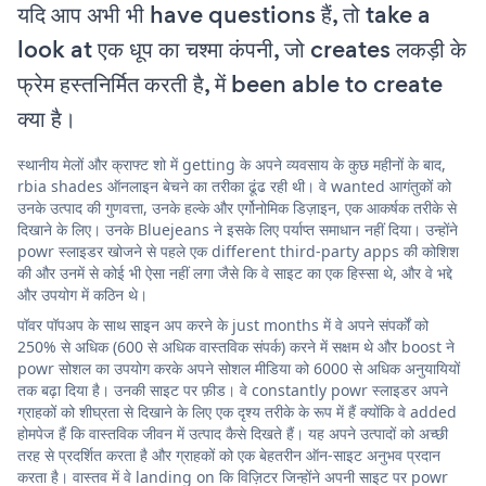
यदि आप अभी भी have questions हैं, तो take a
look at एक धूप का चश्मा कंपनी, जो creates लकड़ी के
फ्रेम हस्तनिर्मित करती है, में been able to create
क्या है।
स्थानीय मेलों और क्राफ्ट शो में getting के अपने व्यवसाय के कुछ महीनों के बाद,
rbia shades ऑनलाइन बेचने का तरीका ढूंढ रही थी। वे wanted आगंतुकों को
उनके उत्पाद की गुणवत्ता, उनके हल्के और एर्गोनोमिक डिज़ाइन, एक आकर्षक तरीके से
दिखाने के लिए। उनके Bluejeans ने इसके लिए पर्याप्त समाधान नहीं दिया। उन्होंने
powr स्लाइडर खोजने से पहले एक different third-party apps की कोशिश
की और उनमें से कोई भी ऐसा नहीं लगा जैसे कि वे साइट का एक हिस्सा थे, और वे भद्दे
और उपयोग में कठिन थे।
पॉवर पॉपअप के साथ साइन अप करने के just months में वे अपने संपर्कों को
250% से अधिक (600 से अधिक वास्तविक संपर्क) करने में सक्षम थे और boost ने
powr सोशल का उपयोग करके अपने सोशल मीडिया को 6000 से अधिक अनुयायियों
तक बढ़ा दिया है। उनकी साइट पर फ़ीड। वे constantly powr स्लाइडर अपने
ग्राहकों को शीघ्रता से दिखाने के लिए एक दृश्य तरीके के रूप में हैं क्योंकि वे added
होमपेज हैं कि वास्तविक जीवन में उत्पाद कैसे दिखते हैं। यह अपने उत्पादों को अच्छी
तरह से प्रदर्शित करता है और ग्राहकों को एक बेहतरीन ऑन-साइट अनुभव प्रदान
करता है। वास्तव में वे landing on कि विज़िटर जिन्होंने अपनी साइट पर powr