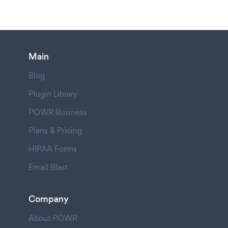
Main
Blog
Plugin Library
POWR Business
Plans & Pricing
HIPAA Forms
Email Blast
Company
About POWR