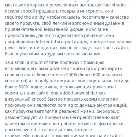
местных ярмарках и ремесленных выставках rbia shades
искала способ продавать товары в интернете. они
required the ability, чтобы показать посетителям качество
своего продукта, свой легкий и эргономичный дизайн в
привлекательной визуальной форме. их vcita не
предоставили для этого адекватного решения. они
попробовали different third-party apps, прежде чем нашли
powr slider, и ни один из них не выглядел как часть сайта,
был неуклюжим и трудным в использовании.
За a small amount of time подписку с помощью
всплывающего окна powr они смогли grow расширить
свои контакты более чем на 250% (более 600 реальных
контактов) и steadily расширили свои социальные сети до
более 6000 подписчиков, использующих powr social
кормить на их сайте. они added powr slider как
визуальный способ быстро показать своим клиентам,
поскольку они являются coming to домашней страницей,
как продукты выглядят в реальной жизни. он хорошо
демонстрирует их продукты и беспрепятственно дает
клиентам отличный опыт работы на месте. фактически
они discovered, что посетители, которые
взаимодействовали с приложениями powr на их сайте,