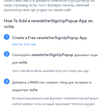
своего веб-сайта и добавьте newsletterSignUpPopup на
свою страницу vcita, пост, боковую панель, нижний
колонтитул или где угодно на своем сайт.
How To Add a newsletterSignUpPopup App on
vcita:
Create a Free newsletterSignUpPopup App
Start for free now
Скопируйте newsletterSignUpPopup фрагмент кода
для vcita
Your code block will be available once you create your app
Добавить в html или элемент «Код для вставки» в
редакторе vcita
Вставьте вышеуказанный фрагмент newsletterSignUpPopup в
любой элемент vcita, который принимает html или код для