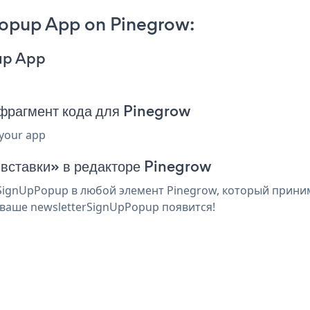
opup App on Pinegrow:
up App
фрагмент кода для Pinegrow
 your app
 вставки» в редакторе Pinegrow
ignUpPopup в любой элемент Pinegrow, который принима
ваше newsletterSignUpPopup появится!