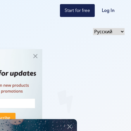
Start for free
Log In