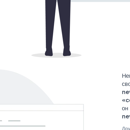
Не
св
ne
«c
он
ne
Дру