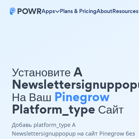
Apps
Plans & Pricing
About
Resources
Установите A
Newslettersignuppop
На Ваш
Pinegrow
Platform_type Сайт
Добавь platform_type A
Newslettersignuppopup на сайт Pinegrow без