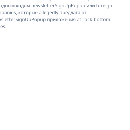
одным кодом newsletterSignUpPopup или foreign
panies, которые allegedly предлагают
sletterSignUpPopup приложения at rock-bottom
ces.