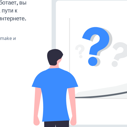
ботает, вы
пути к
интернете.
, make и