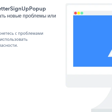
sletterSignUpPopup
ать новые проблемы или
кнетесь с проблемами
 использовать
пасности.