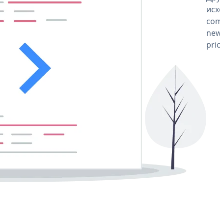
исх
com
new
pri