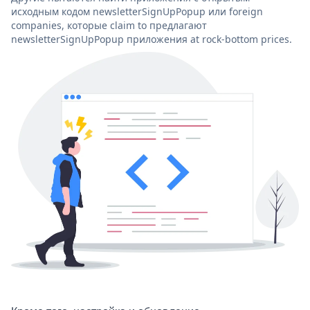
исходным кодом newsletterSignUpPopup или foreign
companies, которые claim to предлагают
newsletterSignUpPopup приложения at rock-bottom prices.