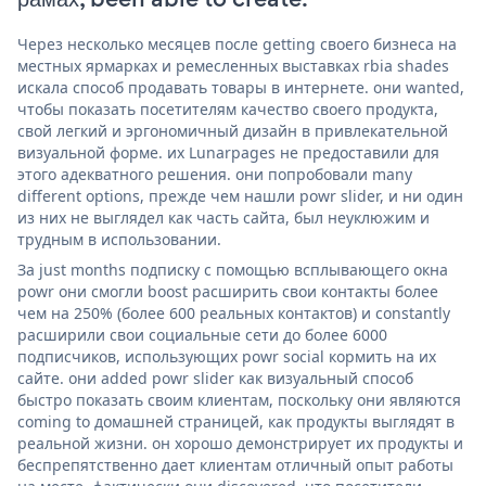
Через несколько месяцев после getting своего бизнеса на
местных ярмарках и ремесленных выставках rbia shades
искала способ продавать товары в интернете. они wanted,
чтобы показать посетителям качество своего продукта,
свой легкий и эргономичный дизайн в привлекательной
визуальной форме. их Lunarpages не предоставили для
этого адекватного решения. они попробовали many
different options, прежде чем нашли powr slider, и ни один
из них не выглядел как часть сайта, был неуклюжим и
трудным в использовании.
За just months подписку с помощью всплывающего окна
powr они смогли boost расширить свои контакты более
чем на 250% (более 600 реальных контактов) и constantly
расширили свои социальные сети до более 6000
подписчиков, использующих powr social кормить на их
сайте. они added powr slider как визуальный способ
быстро показать своим клиентам, поскольку они являются
coming to домашней страницей, как продукты выглядят в
реальной жизни. он хорошо демонстрирует их продукты и
беспрепятственно дает клиентам отличный опыт работы