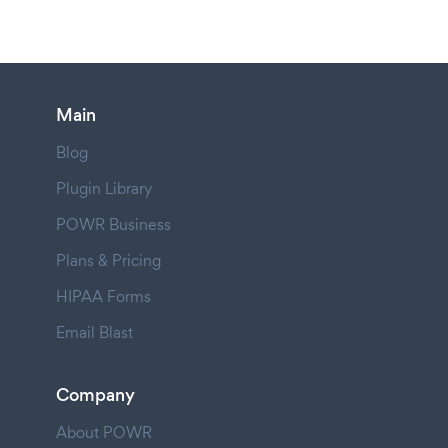
Main
Blog
Plugin Library
POWR Business
Plans & Pricing
HIPAA Forms
Email Blast
Company
About POWR