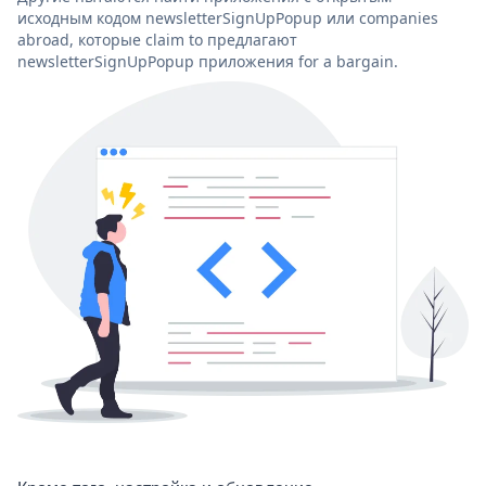
исходным кодом newsletterSignUpPopup или companies
abroad, которые claim to предлагают
newsletterSignUpPopup приложения for a bargain.