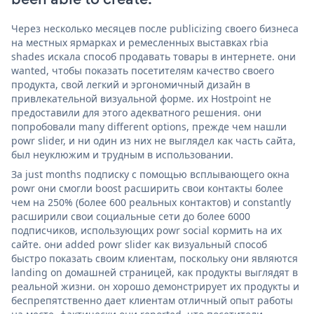
Через несколько месяцев после publicizing своего бизнеса
на местных ярмарках и ремесленных выставках rbia
shades искала способ продавать товары в интернете. они
wanted, чтобы показать посетителям качество своего
продукта, свой легкий и эргономичный дизайн в
привлекательной визуальной форме. их Hostpoint не
предоставили для этого адекватного решения. они
попробовали many different options, прежде чем нашли
powr slider, и ни один из них не выглядел как часть сайта,
был неуклюжим и трудным в использовании.
За just months подписку с помощью всплывающего окна
powr они смогли boost расширить свои контакты более
чем на 250% (более 600 реальных контактов) и constantly
расширили свои социальные сети до более 6000
подписчиков, использующих powr social кормить на их
сайте. они added powr slider как визуальный способ
быстро показать своим клиентам, поскольку они являются
landing on домашней страницей, как продукты выглядят в
реальной жизни. он хорошо демонстрирует их продукты и
беспрепятственно дает клиентам отличный опыт работы