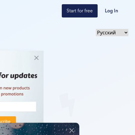
Start for free
Log In