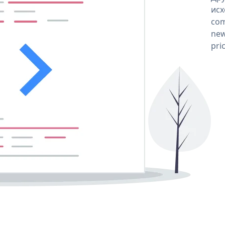
исх
com
new
pri