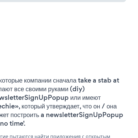
которые компании сначала take a stab at
лают все своими руками (diy)
wsletterSignUpPopup или имеют
echie», который утверждает, что он / она
жет построить a newsletterSignUpPopup
'no time'.
гие пытаются найти приложения с открытым