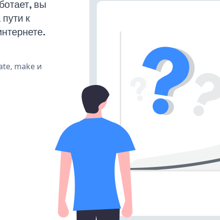
ботает, вы
пути к
интернете.
ate, make и