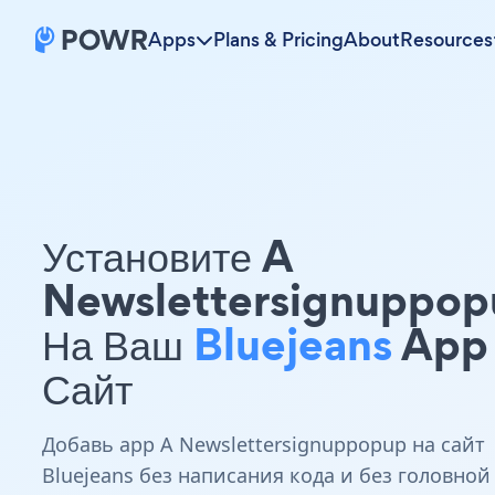
Apps
Plans & Pricing
About
Resources
Установите A
Newslettersignuppop
На Ваш
Bluejeans
App
Сайт
Добавь app A Newslettersignuppopup на сайт
Bluejeans без написания кода и без головной