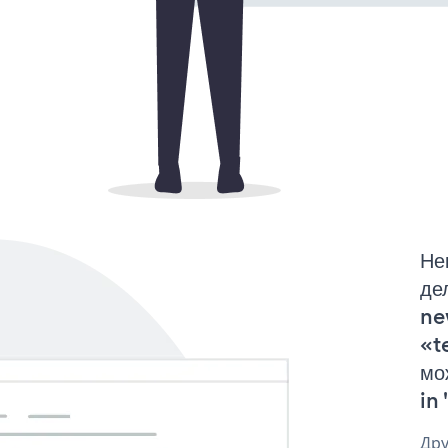
Не
де
ne
«t
мо
in 
Дру