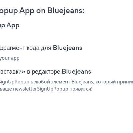
opup App on Bluejeans:
up App
рагмент кода для Bluejeans
 your app
 вставки» в редакторе Bluejeans
ignUpPopup в любой элемент Bluejeans, который приним
ваше newsletterSignUpPopup появится!