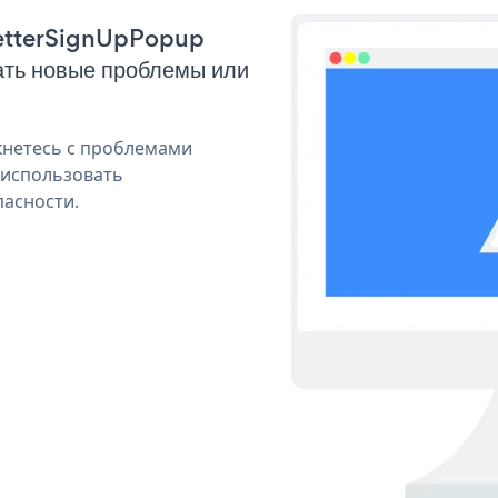
sletterSignUpPopup
ать новые проблемы или
кнетесь с проблемами
 использовать
пасности.