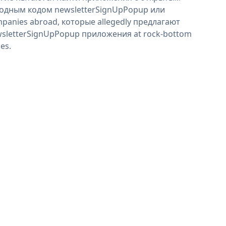
одным кодом newsletterSignUpPopup или
panies abroad, которые allegedly предлагают
sletterSignUpPopup приложения at rock-bottom
ces.