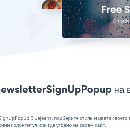
newsletterSignUpPopup на в
ignUpPopup Bluejeans, подберите стиль и цвета своего 
жний колонтитул или где угодно на своем сайт.