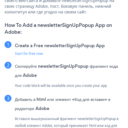
своего веб-сайта и добавьте newsletterSignUpPopup на
свою страницу Adobe, пост, боковую панель, нижний
колонтитул или где угодно на своем сайт.
How To Add a newsletterSignUpPopup App on
Adobe:
Create a Free newsletterSignUpPopup App
Start for free now
Скопируйте newsletterSignUpPopup фрагмент кода
для Adobe
Your code block will be available once you create your app
Добавить в html или элемент «Код для вставки» в
редакторе Adobe
Вставьте вышеуказанный фрагмент newsletterSignUpPopup в
любой элемент Adobe, который принимает html или код для