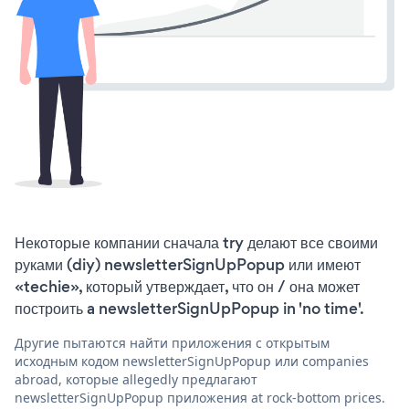
Некоторые компании сначала try делают все своими
руками (diy) newsletterSignUpPopup или имеют
«techie», который утверждает, что он / она может
построить a newsletterSignUpPopup in 'no time'.
Другие пытаются найти приложения с открытым
исходным кодом newsletterSignUpPopup или companies
abroad, которые allegedly предлагают
newsletterSignUpPopup приложения at rock-bottom prices.