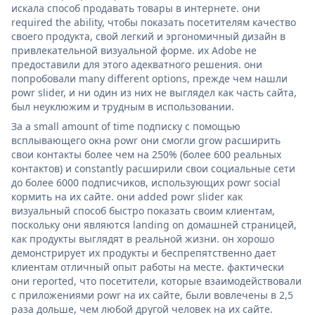
искала способ продавать товары в интернете. они
required the ability, чтобы показать посетителям качество
своего продукта, свой легкий и эргономичный дизайн в
привлекательной визуальной форме. их Adobe не
предоставили для этого адекватного решения. они
попробовали many different options, прежде чем нашли
powr slider, и ни один из них не выглядел как часть сайта,
был неуклюжим и трудным в использовании.
За a small amount of time подписку с помощью
всплывающего окна powr они смогли grow расширить
свои контакты более чем на 250% (более 600 реальных
контактов) и constantly расширили свои социальные сети
до более 6000 подписчиков, использующих powr social
кормить на их сайте. они added powr slider как
визуальный способ быстро показать своим клиентам,
поскольку они являются landing on домашней страницей,
как продукты выглядят в реальной жизни. он хорошо
демонстрирует их продукты и беспрепятственно дает
клиентам отличный опыт работы на месте. фактически
они reported, что посетители, которые взаимодействовали
с приложениями powr на их сайте, были вовлечены в 2,5
раза дольше, чем любой другой человек на их сайте.