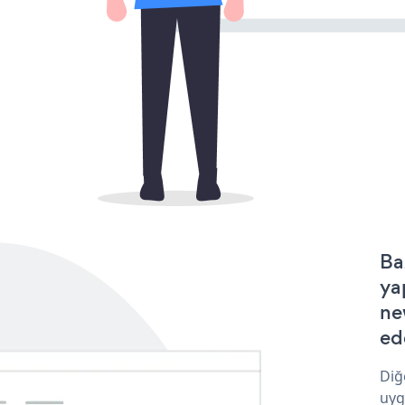
Ba
ya
ne
ede
Diğ
uyg