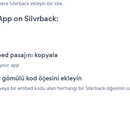
ere Silvrback ekleyin bir site.
App on Silvrback:
p
bed pasajını kopyala
 your app
a gömülü kod öğesini ekleyin
veya bir embed kodu alan herhangi bir Silvrback öğesinin üze