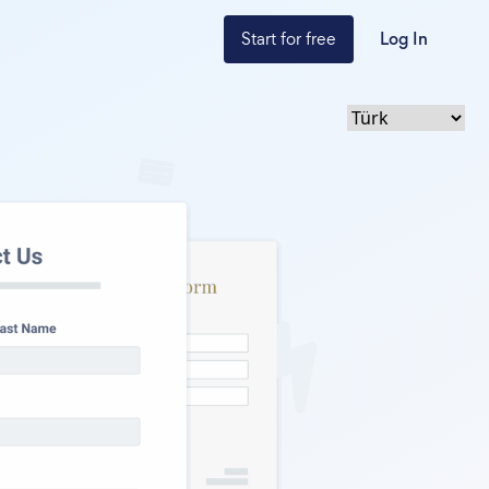
Start for free
Log In