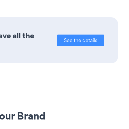
ve all the
See the details
our Brand