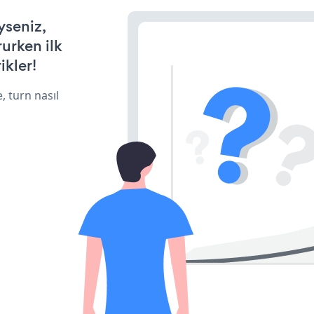
yseniz,
rurken ilk
ikler!
, turn nasıl