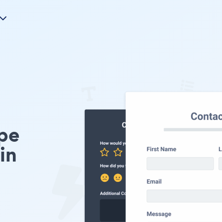
pe
in