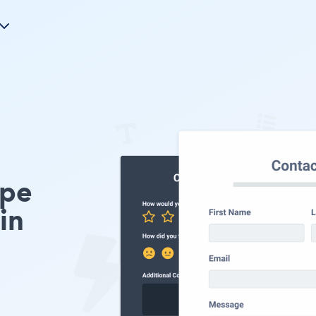
ype
in