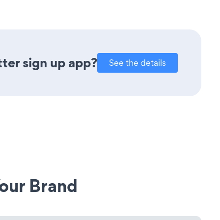
ter sign up app?
See the details
our Brand