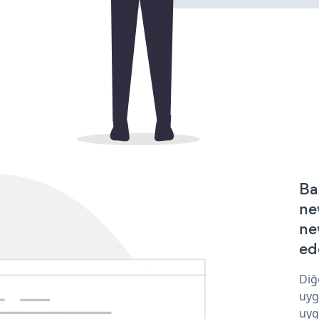
Ba
ne
ne
ede
Diğ
uyg
uyg