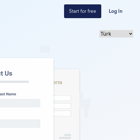
Start for free
Log In