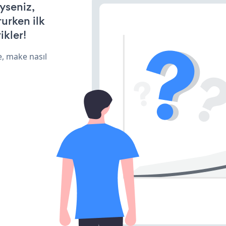
yseniz,
rurken ilk
ikler!
e, make nasıl