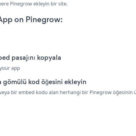
yere Pinegrow ekleyin bir site.
 App on Pinegrow:
p
bed pasajını kopyala
 your app
 gömülü kod öğesini ekleyin
veya bir embed kodu alan herhangi bir Pinegrow öğesinin üze