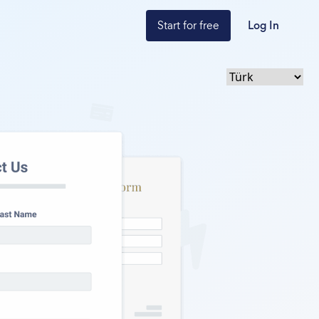
Start for free
Log In