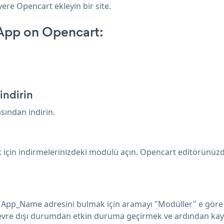
yere Opencart ekleyin bir site.
 App on Opencart:
p
ndirin
ından indirin.
için indirmelerinizdeki modülü açın. Opencart editörünüzde i
n. App_Name adresini bulmak için aramayı "Modüller" e göre 
evre dışı durumdan etkin duruma geçirmek ve ardından kayd