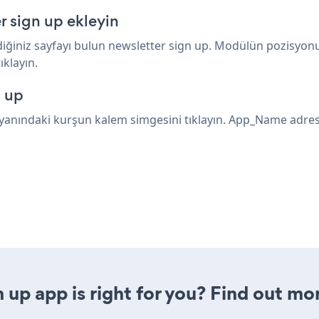
r sign up ekleyin
ediğiniz sayfayı bulun newsletter sign up. Modülün pozisyon
ıklayın.
 up
 yanındaki kurşun kalem simgesini tıklayın. App_Name adres
n up app is right for you? Find out mo