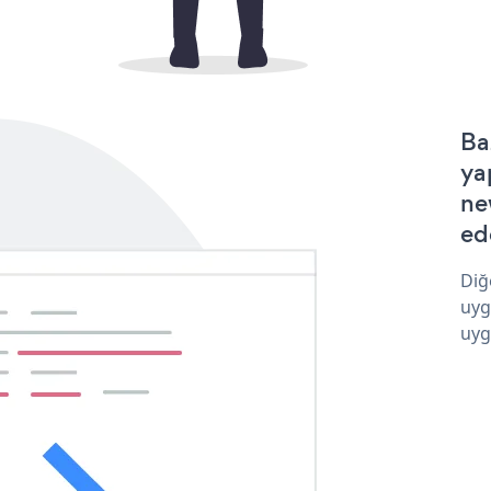
Ba
ya
ne
ede
Diğ
uyg
uyg