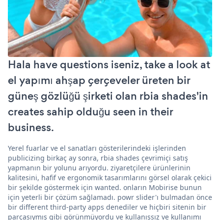
Hala have questions iseniz, take a look at
el yapımı ahşap çerçeveler üreten bir
güneş gözlüğü şirketi olan rbia shades'in
creates sahip olduğu seen in their
business.
Yerel fuarlar ve el sanatları gösterilerindeki işlerinden
publicizing birkaç ay sonra, rbia shades çevrimiçi satış
yapmanın bir yolunu arıyordu. ziyaretçilere ürünlerinin
kalitesini, hafif ve ergonomik tasarımlarını görsel olarak çekici
bir şekilde göstermek için wanted. onların Mobirise bunun
için yeterli bir çözüm sağlamadı. powr slider'ı bulmadan önce
bir different third-party apps denediler ve hiçbiri sitenin bir
parçasıymış gibi görünmüyordu ve kullanışsız ve kullanımı