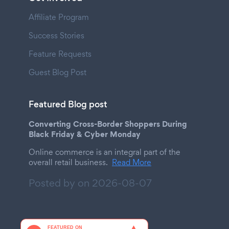
Affiliate Program
Success Stories
Feature Requests
Guest Blog Post
Featured Blog post
Converting Cross-Border Shoppers During
Black Friday & Cyber Monday
Online commerce is an integral part of the
overall retail business.
Read More
Posted by on
2026-08-07