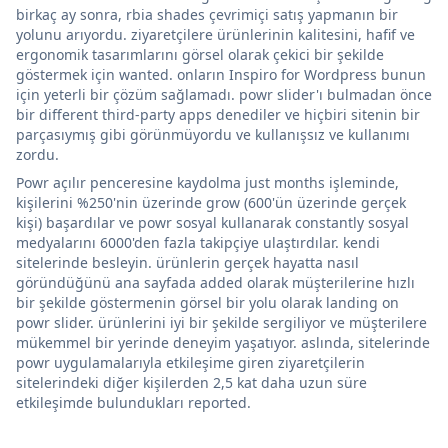
birkaç ay sonra, rbia shades çevrimiçi satış yapmanın bir
yolunu arıyordu. ziyaretçilere ürünlerinin kalitesini, hafif ve
ergonomik tasarımlarını görsel olarak çekici bir şekilde
göstermek için wanted. onların Inspiro for Wordpress bunun
için yeterli bir çözüm sağlamadı. powr slider'ı bulmadan önce
bir different third-party apps denediler ve hiçbiri sitenin bir
parçasıymış gibi görünmüyordu ve kullanışsız ve kullanımı
zordu.
Powr açılır penceresine kaydolma just months işleminde,
kişilerini %250'nin üzerinde grow (600'ün üzerinde gerçek
kişi) başardılar ve powr sosyal kullanarak constantly sosyal
medyalarını 6000'den fazla takipçiye ulaştırdılar. kendi
sitelerinde besleyin. ürünlerin gerçek hayatta nasıl
göründüğünü ana sayfada added olarak müşterilerine hızlı
bir şekilde göstermenin görsel bir yolu olarak landing on
powr slider. ürünlerini iyi bir şekilde sergiliyor ve müşterilere
mükemmel bir yerinde deneyim yaşatıyor. aslında, sitelerinde
powr uygulamalarıyla etkileşime giren ziyaretçilerin
sitelerindeki diğer kişilerden 2,5 kat daha uzun süre
etkileşimde bulundukları reported.