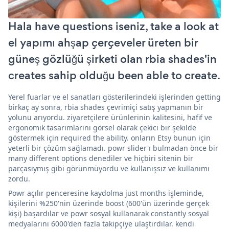
Hala have questions iseniz, take a look at
el yapımı ahşap çerçeveler üreten bir
güneş gözlüğü şirketi olan rbia shades'in
creates sahip olduğu been able to create.
Yerel fuarlar ve el sanatları gösterilerindeki işlerinden getting
birkaç ay sonra, rbia shades çevrimiçi satış yapmanın bir
yolunu arıyordu. ziyaretçilere ürünlerinin kalitesini, hafif ve
ergonomik tasarımlarını görsel olarak çekici bir şekilde
göstermek için required the ability. onların Etsy bunun için
yeterli bir çözüm sağlamadı. powr slider'ı bulmadan önce bir
many different options denediler ve hiçbiri sitenin bir
parçasıymış gibi görünmüyordu ve kullanışsız ve kullanımı
zordu.
Powr açılır penceresine kaydolma just months işleminde,
kişilerini %250'nin üzerinde boost (600'ün üzerinde gerçek
kişi) başardılar ve powr sosyal kullanarak constantly sosyal
medyalarını 6000'den fazla takipçiye ulaştırdılar. kendi