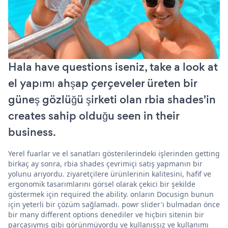
Hala have questions iseniz, take a look at
el yapımı ahşap çerçeveler üreten bir
güneş gözlüğü şirketi olan rbia shades'in
creates sahip olduğu seen in their
business.
Yerel fuarlar ve el sanatları gösterilerindeki işlerinden getting
birkaç ay sonra, rbia shades çevrimiçi satış yapmanın bir
yolunu arıyordu. ziyaretçilere ürünlerinin kalitesini, hafif ve
ergonomik tasarımlarını görsel olarak çekici bir şekilde
göstermek için required the ability. onların Docusign bunun
için yeterli bir çözüm sağlamadı. powr slider'ı bulmadan önce
bir many different options denediler ve hiçbiri sitenin bir
parçasıymış gibi görünmüyordu ve kullanışsız ve kullanımı