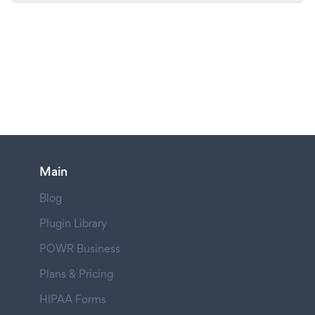
Main
Blog
Plugin Library
POWR Business
Plans & Pricing
HIPAA Forms