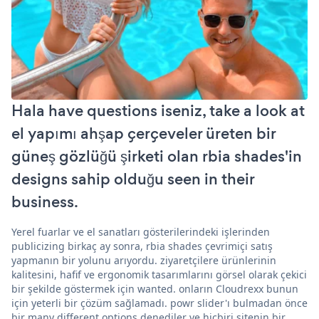
Hala have questions iseniz, take a look at
el yapımı ahşap çerçeveler üreten bir
güneş gözlüğü şirketi olan rbia shades'in
designs sahip olduğu seen in their
business.
Yerel fuarlar ve el sanatları gösterilerindeki işlerinden
publicizing birkaç ay sonra, rbia shades çevrimiçi satış
yapmanın bir yolunu arıyordu. ziyaretçilere ürünlerinin
kalitesini, hafif ve ergonomik tasarımlarını görsel olarak çekici
bir şekilde göstermek için wanted. onların Cloudrexx bunun
için yeterli bir çözüm sağlamadı. powr slider'ı bulmadan önce
bir many different options denediler ve hiçbiri sitenin bir