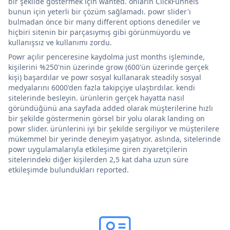
bir şekilde göstermek için wanted. onların ClickFunnels
bunun için yeterli bir çözüm sağlamadı. powr slider'ı
bulmadan önce bir many different options denediler ve
hiçbiri sitenin bir parçasıymış gibi görünmüyordu ve
kullanışsız ve kullanımı zordu.
Powr açılır penceresine kaydolma just months işleminde,
kişilerini %250'nin üzerinde grow (600'ün üzerinde gerçek
kişi) başardılar ve powr sosyal kullanarak steadily sosyal
medyalarını 6000'den fazla takipçiye ulaştırdılar. kendi
sitelerinde besleyin. ürünlerin gerçek hayatta nasıl
göründüğünü ana sayfada added olarak müşterilerine hızlı
bir şekilde göstermenin görsel bir yolu olarak landing on
powr slider. ürünlerini iyi bir şekilde sergiliyor ve müşterilere
mükemmel bir yerinde deneyim yaşatıyor. aslında, sitelerinde
powr uygulamalarıyla etkileşime giren ziyaretçilerin
sitelerindeki diğer kişilerden 2,5 kat daha uzun süre
etkileşimde bulundukları reported.