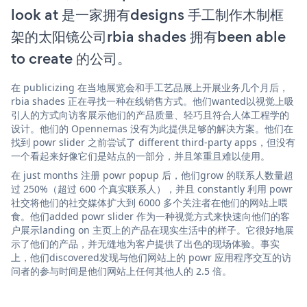
look at 是一家拥有designs 手工制作木制框
架的太阳镜公司rbia shades 拥有been able
to create 的公司。
在 publicizing 在当地展览会和手工艺品展上开展业务几个月后，
rbia shades 正在寻找一种在线销售方式。他们wanted以视觉上吸
引人的方式向访客展示他们的产品质量、轻巧且符合人体工程学的
设计。他们的 Opennemas 没有为此提供足够的解决方案。他们在
找到 powr slider 之前尝试了 different third-party apps，但没有
一个看起来好像它们是站点的一部分，并且笨重且难以使用。
在 just months 注册 powr popup 后，他们grow 的联系人数量超
过 250%（超过 600 个真实联系人），并且 constantly 利用 powr
社交将他们的社交媒体扩大到 6000 多个关注者在他们的网站上喂
食。他们added powr slider 作为一种视觉方式来快速向他们的客
户展示landing on 主页上的产品在现实生活中的样子。它很好地展
示了他们的产品，并无缝地为客户提供了出色的现场体验。事实
上，他们discovered发现与他们网站上的 powr 应用程序交互的访
问者的参与时间是他们网站上任何其他人的 2.5 倍。