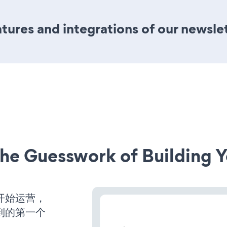
ures and integrations of our newslet
he Guesswork of Building Y
并开始运营，
到的第一个