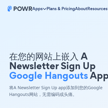
Apps
Plans & Pricing
About
Resources
在您的网站上嵌入 A
Newsletter Sign Up
Google Hangouts
App
将A Newsletter Sign Up app添加到您的Google
Hangouts网站，无需编码或头痛。