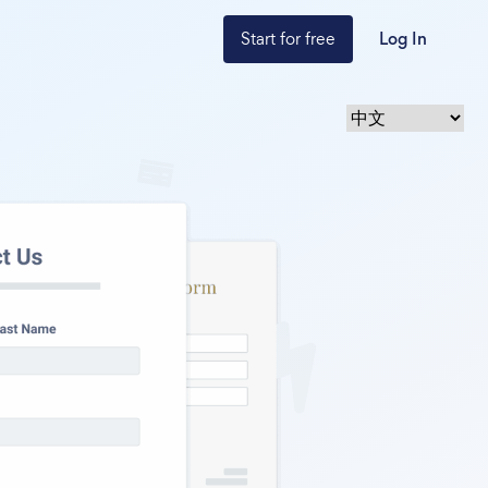
Start for free
Log In