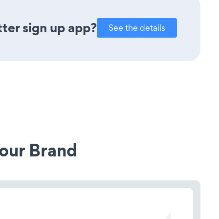
ter sign up app?
See the details
our Brand