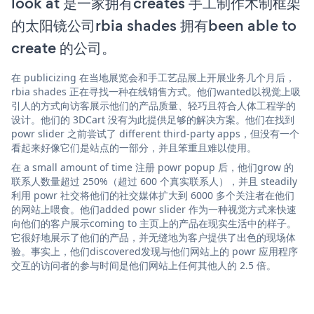
look at 是一家拥有creates 手工制作木制框架
的太阳镜公司rbia shades 拥有been able to
create 的公司。
在 publicizing 在当地展览会和手工艺品展上开展业务几个月后，
rbia shades 正在寻找一种在线销售方式。他们wanted以视觉上吸
引人的方式向访客展示他们的产品质量、轻巧且符合人体工程学的
设计。他们的 3DCart 没有为此提供足够的解决方案。他们在找到
powr slider 之前尝试了 different third-party apps，但没有一个
看起来好像它们是站点的一部分，并且笨重且难以使用。
在 a small amount of time 注册 powr popup 后，他们grow 的
联系人数量超过 250%（超过 600 个真实联系人），并且 steadily
利用 powr 社交将他们的社交媒体扩大到 6000 多个关注者在他们
的网站上喂食。他们added powr slider 作为一种视觉方式来快速
向他们的客户展示coming to 主页上的产品在现实生活中的样子。
它很好地展示了他们的产品，并无缝地为客户提供了出色的现场体
验。事实上，他们discovered发现与他们网站上的 powr 应用程序
交互的访问者的参与时间是他们网站上任何其他人的 2.5 倍。