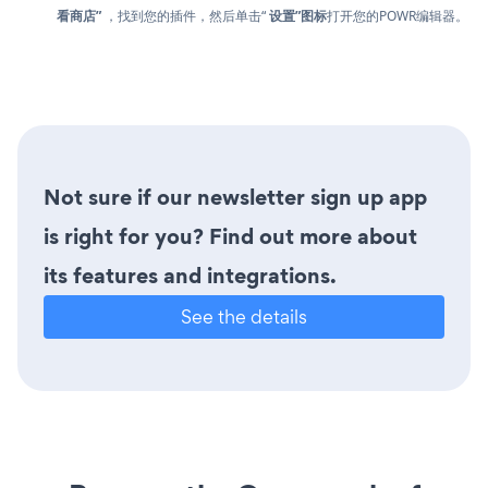
看商店”
，找到您的插件，然后单击“
设置”图标
打开您的POWR编辑器。
Not sure if our newsletter sign up app
is right for you? Find out more about
its features and integrations.
See the details