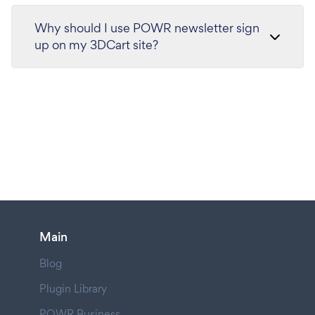
Why should I use POWR newsletter sign
up on my 3DCart site?
Main
Blog
Plugin Library
POWR Business