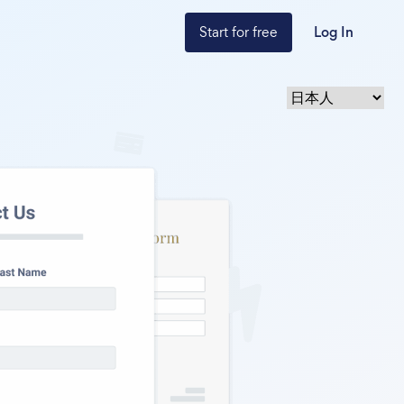
Start for free
Log In