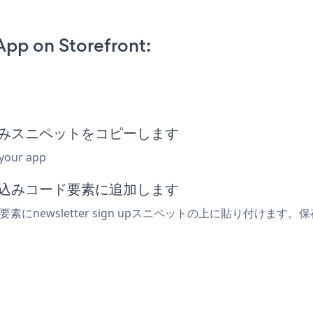
App on Storefront:
p
 up埋め込みスニペットをコピーします
 your app
は埋め込みコード要素に追加します
素にnewsletter sign upスニペットの上に貼り付けます。保存