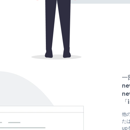
一
ne
ne
「i
他の
たはc
up