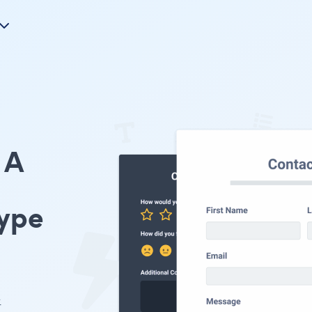
A
ype
ェ