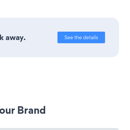
ck away.
See the details
our Brand