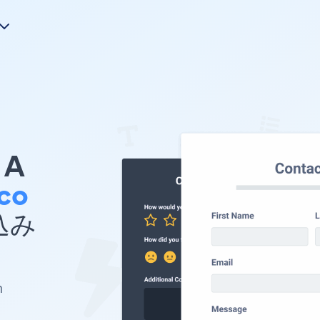
A
co
め込み
n