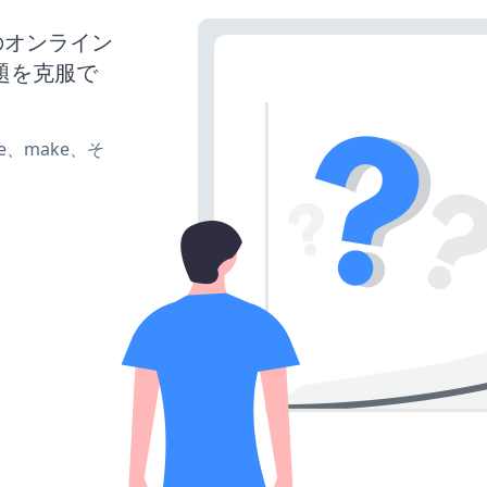
のオンライン
題を克服で
ate、make、そ