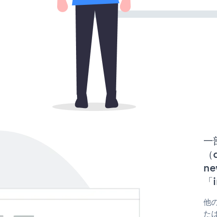
一
（d
ne
「i
他の
たはf