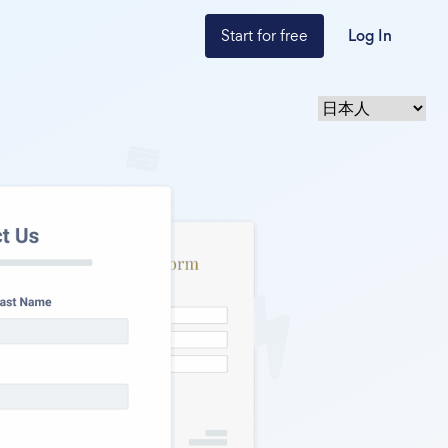
Start for free
Log In