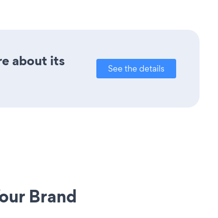
re about its
See the details
our Brand