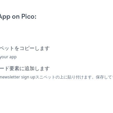
App on Pico:
p
込みスニペットをコピーします
 your app
みコード要素に追加します
sletter sign upスニペットの上に貼り付けます。保存してライ