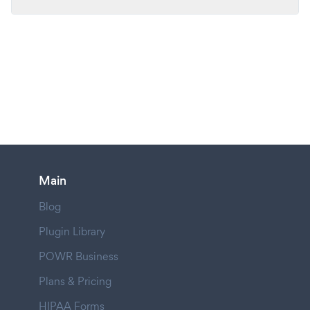
Main
Blog
Plugin Library
POWR Business
Plans & Pricing
HIPAA Forms