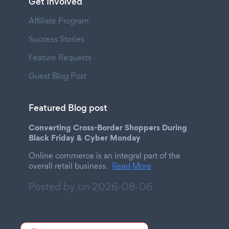
Get Involved
Affiliate Program
Success Stories
Feature Requests
Guest Blog Post
Featured Blog post
Converting Cross-Border Shoppers During
Black Friday & Cyber Monday
Online commerce is an integral part of the
overall retail business.
Read More
Posted by on
2026-08-06