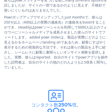
彼らはpowrスライダーを見つける前にmany different optionsを
試しましたが、サイトの一部であるかのように見えず、不格好で
使いにくいものはありませんでした。
Powrポップアップでサインアップしたjust monthsで、彼らは
250％以上（600以上の実際の連絡先）の連絡先をboostすること
ができ、steadilyはpowrソーシャルを利用して6000人以上のフォ
ロワーにソーシャルメディアを成長させました彼らのサイトでフ
ィードします。 added powr sliderは、製品が実際にどのように
見えるかをホームページlanding onであるため、顧客にすばやく
表示するための視覚的な方法です。それは彼らの製品を上手に紹
介し、シームレスに顧客に素晴らしいオンサイト体験を提供しま
した。実際、彼らはreported、自分のサイトでpowrアプリを操作
した訪問者は、自分のサイトの他のどの人よりも2.5倍長く関与し
ていました。
コンタクト数250%増
。