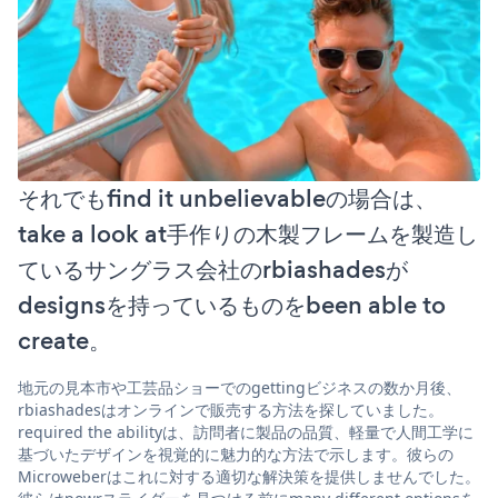
それでもfind it unbelievableの場合は、
take a look at手作りの木製フレームを製造し
ているサングラス会社のrbiashadesが
designsを持っているものをbeen able to
create。
地元の見本市や工芸品ショーでのgettingビジネスの数か月後、
rbiashadesはオンラインで販売する方法を探していました。
required the abilityは、訪問者に製品の品質、軽量で人間工学に
基づいたデザインを視覚的に魅力的な方法で示します。彼らの
Microweberはこれに対する適切な解決策を提供しませんでした。