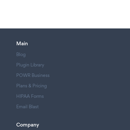
Main
Blog
Plugin Library
POWR Business
Plans & Pricing
HIPAA Forms
Email Blast
Company