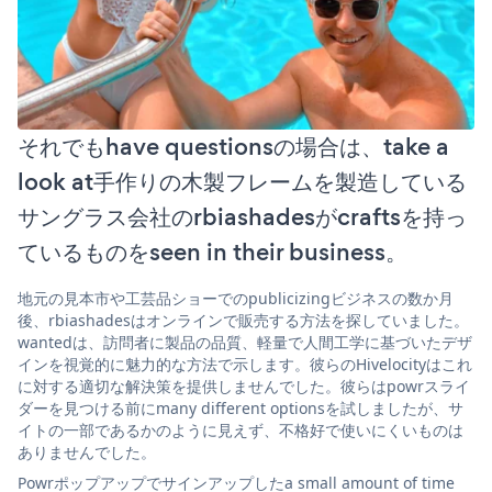
それでもhave questionsの場合は、take a
look at手作りの木製フレームを製造している
サングラス会社のrbiashadesがcraftsを持っ
ているものをseen in their business。
地元の見本市や工芸品ショーでのpublicizingビジネスの数か月
後、rbiashadesはオンラインで販売する方法を探していました。
wantedは、訪問者に製品の品質、軽量で人間工学に基づいたデザ
インを視覚的に魅力的な方法で示します。彼らのHivelocityはこれ
に対する適切な解決策を提供しませんでした。彼らはpowrスライ
ダーを見つける前にmany different optionsを試しましたが、サ
イトの一部であるかのように見えず、不格好で使いにくいものは
ありませんでした。
Powrポップアップでサインアップしたa small amount of time