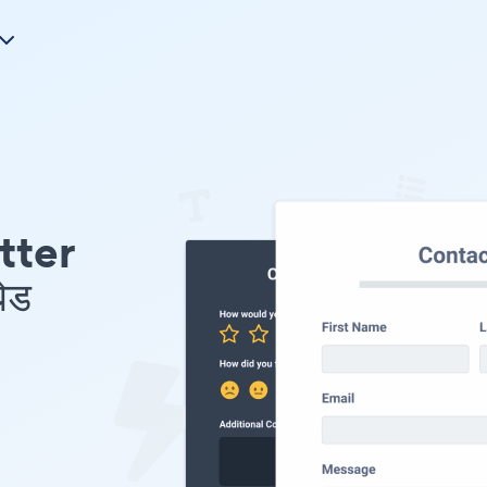
tter
ेड