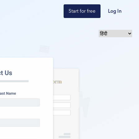
Start for free
Log In