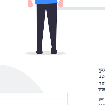
कुछ
up 
new
सकत
अन्य
comp