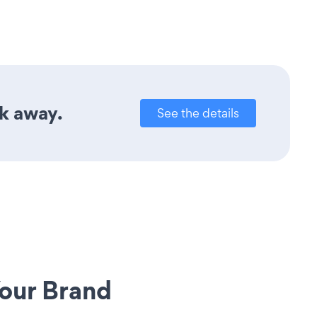
ck away.
See the details
our Brand