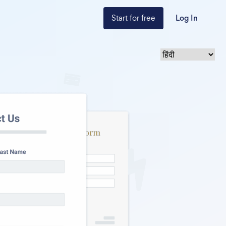
Start for free
Log In