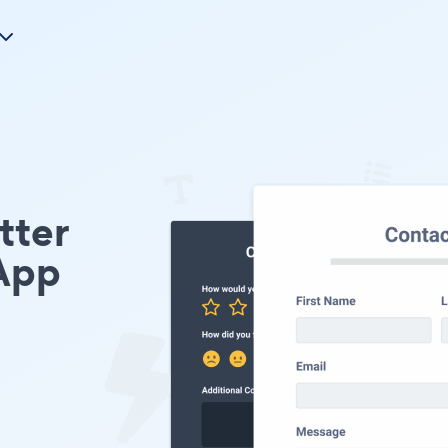
tter
App