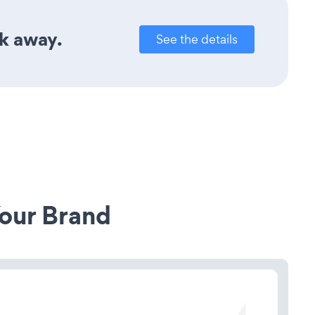
ck away.
See the details
our Brand