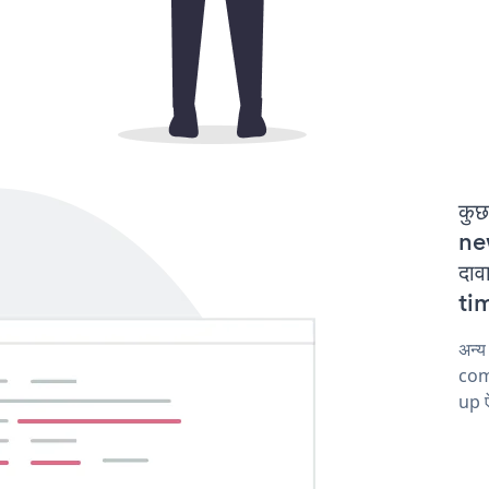
कुछ
ne
दाव
tim
अन्य
comp
up ऐ