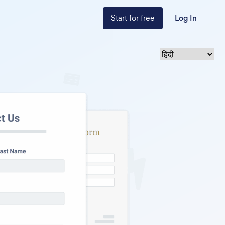
Start for free
Log In