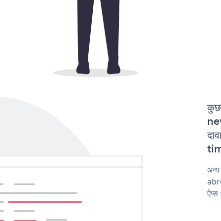
कुछ
ne
दाव
tim
अन्
abro
ऐप्स