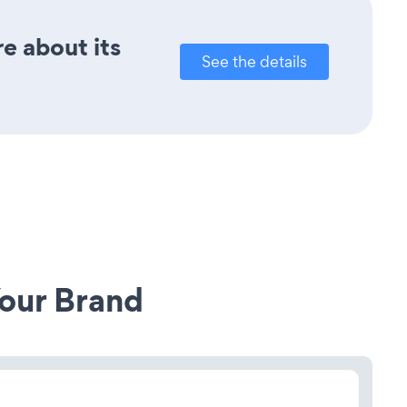
re about its
See the details
our Brand