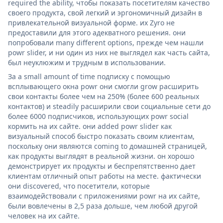
required the ability, чтобы показать посетителям качество
своего продукта, свой легкий и эргономичный дизайн в
привлекательной визуальной форме. их Zyro не
предоставили для этого адекватного решения. они
попробовали many different options, прежде чем нашли
powr slider, и ни один из них не выглядел как часть сайта,
был неуклюжим и трудным в использовании.
За a small amount of time подписку с помощью
всплывающего окна powr они смогли grow расширить
свои контакты более чем на 250% (более 600 реальных
контактов) и steadily расширили свои социальные сети до
более 6000 подписчиков, использующих powr social
кормить на их сайте. они added powr slider как
визуальный способ быстро показать своим клиентам,
поскольку они являются coming to домашней страницей,
как продукты выглядят в реальной жизни. он хорошо
демонстрирует их продукты и беспрепятственно дает
клиентам отличный опыт работы на месте. фактически
они discovered, что посетители, которые
взаимодействовали с приложениями powr на их сайте,
были вовлечены в 2,5 раза дольше, чем любой другой
человек на их сайте.