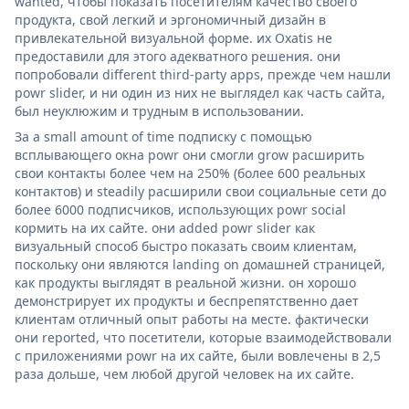
wanted, чтобы показать посетителям качество своего
продукта, свой легкий и эргономичный дизайн в
привлекательной визуальной форме. их Oxatis не
предоставили для этого адекватного решения. они
попробовали different third-party apps, прежде чем нашли
powr slider, и ни один из них не выглядел как часть сайта,
был неуклюжим и трудным в использовании.
За a small amount of time подписку с помощью
всплывающего окна powr они смогли grow расширить
свои контакты более чем на 250% (более 600 реальных
контактов) и steadily расширили свои социальные сети до
более 6000 подписчиков, использующих powr social
кормить на их сайте. они added powr slider как
визуальный способ быстро показать своим клиентам,
поскольку они являются landing on домашней страницей,
как продукты выглядят в реальной жизни. он хорошо
демонстрирует их продукты и беспрепятственно дает
клиентам отличный опыт работы на месте. фактически
они reported, что посетители, которые взаимодействовали
с приложениями powr на их сайте, были вовлечены в 2,5
раза дольше, чем любой другой человек на их сайте.