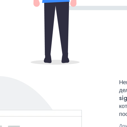
Не
де
si
ко
по
Дру