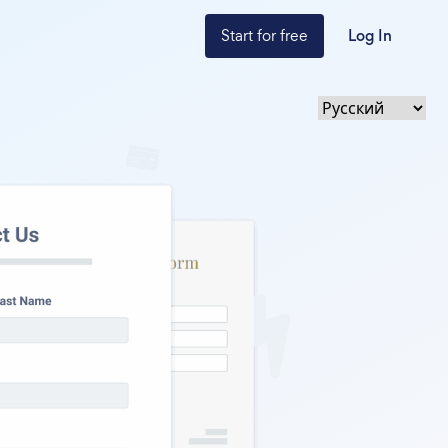
Start for free
Log In