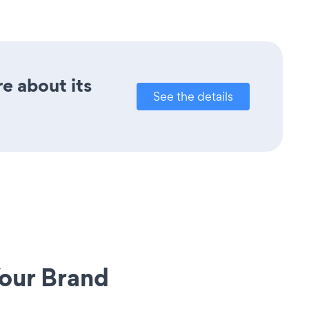
re about its
See the details
our Brand