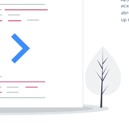
исх
abr
up 