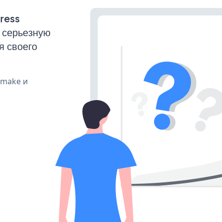
ress
 серьезную
я своего
, make и