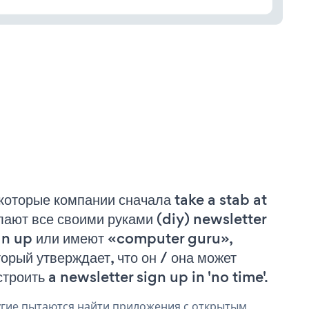
которые компании сначала take a stab at
лают все своими руками (diy) newsletter
gn up или имеют «computer guru»,
торый утверждает, что он / она может
строить a newsletter sign up in 'no time'.
гие пытаются найти приложения с открытым