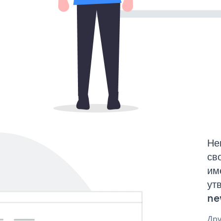
Не
св
им
ут
ne
Дру