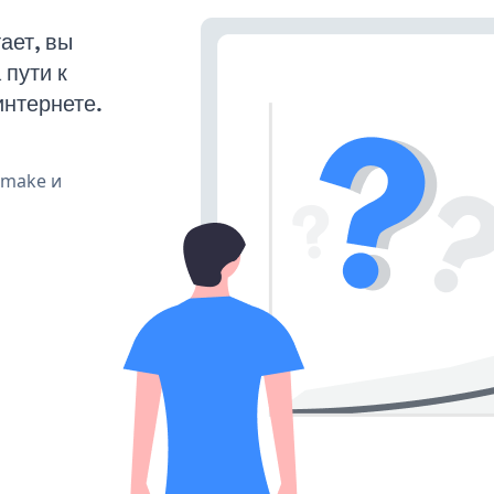
ает, вы
пути к
интернете.
, make и