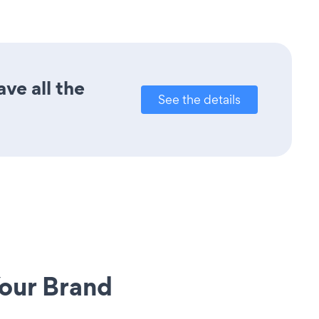
ve all the
See the details
our Brand