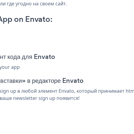
ли где угодно на своем сайт.
App on Envato:
p
нт кода для Envato
 your app
 вставки» в редакторе Envato
ign up в любой элемент Envato, который принимает html
аше newsletter sign up появится!