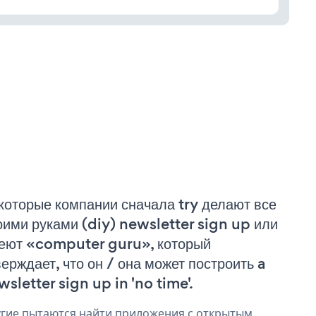
которые компании сначала try делают все
оими руками (diy) newsletter sign up или
еют «computer guru», который
верждает, что он / она может построить a
wsletter sign up in 'no time'.
гие пытаются найти приложения с открытым