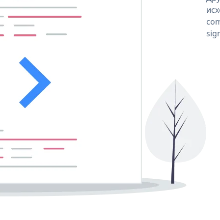
исх
com
sig