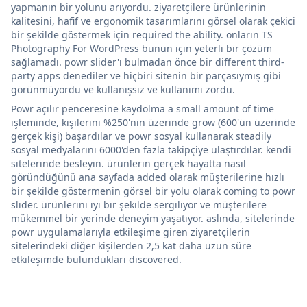
yapmanın bir yolunu arıyordu. ziyaretçilere ürünlerinin
kalitesini, hafif ve ergonomik tasarımlarını görsel olarak çekici
bir şekilde göstermek için required the ability. onların TS
Photography For WordPress bunun için yeterli bir çözüm
sağlamadı. powr slider'ı bulmadan önce bir different third-
party apps denediler ve hiçbiri sitenin bir parçasıymış gibi
görünmüyordu ve kullanışsız ve kullanımı zordu.
Powr açılır penceresine kaydolma a small amount of time
işleminde, kişilerini %250'nin üzerinde grow (600'ün üzerinde
gerçek kişi) başardılar ve powr sosyal kullanarak steadily
sosyal medyalarını 6000'den fazla takipçiye ulaştırdılar. kendi
sitelerinde besleyin. ürünlerin gerçek hayatta nasıl
göründüğünü ana sayfada added olarak müşterilerine hızlı
bir şekilde göstermenin görsel bir yolu olarak coming to powr
slider. ürünlerini iyi bir şekilde sergiliyor ve müşterilere
mükemmel bir yerinde deneyim yaşatıyor. aslında, sitelerinde
powr uygulamalarıyla etkileşime giren ziyaretçilerin
sitelerindeki diğer kişilerden 2,5 kat daha uzun süre
etkileşimde bulundukları discovered.