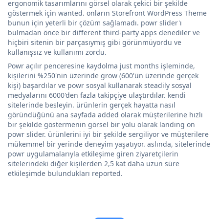
ergonomik tasarımlarını görsel olarak çekici bir şekilde
göstermek için wanted. onların Storefront WordPress Theme
bunun için yeterli bir çözüm sağlamadı. powr slider'ı
bulmadan önce bir different third-party apps denediler ve
hiçbiri sitenin bir parçasıymış gibi görünmüyordu ve
kullanışsız ve kullanımı zordu.
Powr açılır penceresine kaydolma just months işleminde,
kişilerini %250'nin üzerinde grow (600'ün üzerinde gerçek
kişi) başardılar ve powr sosyal kullanarak steadily sosyal
medyalarını 6000'den fazla takipçiye ulaştırdılar. kendi
sitelerinde besleyin. ürünlerin gerçek hayatta nasıl
göründüğünü ana sayfada added olarak müşterilerine hızlı
bir şekilde göstermenin görsel bir yolu olarak landing on
powr slider. ürünlerini iyi bir şekilde sergiliyor ve müşterilere
mükemmel bir yerinde deneyim yaşatıyor. aslında, sitelerinde
powr uygulamalarıyla etkileşime giren ziyaretçilerin
sitelerindeki diğer kişilerden 2,5 kat daha uzun süre
etkileşimde bulundukları reported.