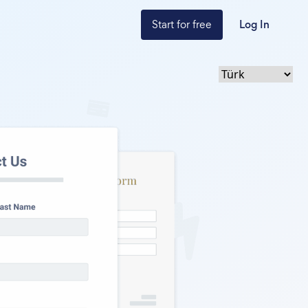
Start for free
Log In