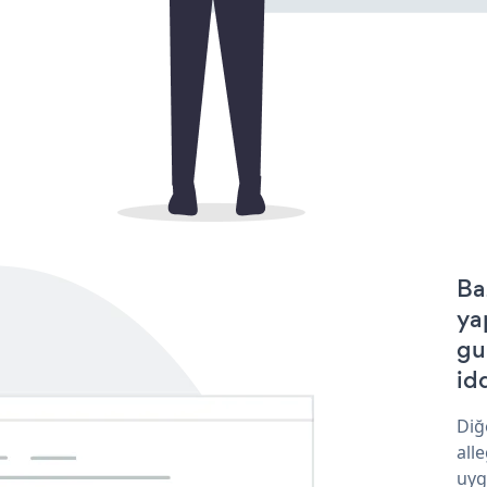
Ba
ya
gu
idd
Diğ
all
uyg