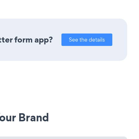
tter form app?
See the details
our Brand