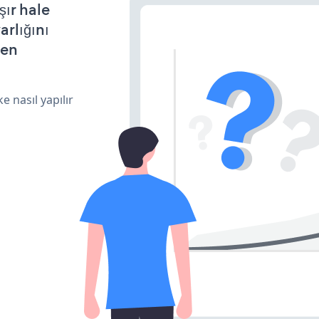
ır hale
arlığını
den
e nasıl yapılır