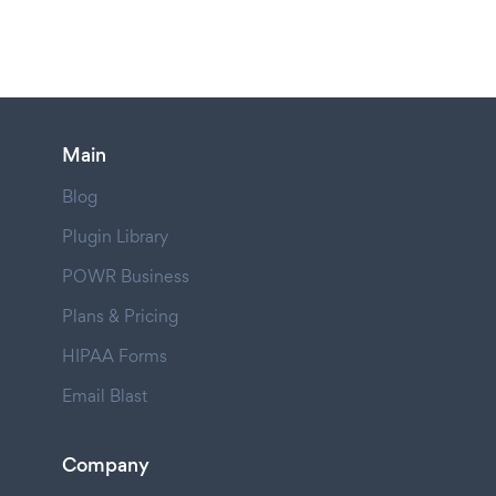
Main
Blog
Plugin Library
POWR Business
Plans & Pricing
HIPAA Forms
Email Blast
Company