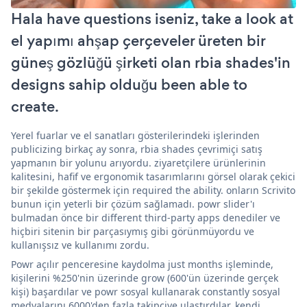
Hala have questions iseniz, take a look at
el yapımı ahşap çerçeveler üreten bir
güneş gözlüğü şirketi olan rbia shades'in
designs sahip olduğu been able to
create.
Yerel fuarlar ve el sanatları gösterilerindeki işlerinden
publicizing birkaç ay sonra, rbia shades çevrimiçi satış
yapmanın bir yolunu arıyordu. ziyaretçilere ürünlerinin
kalitesini, hafif ve ergonomik tasarımlarını görsel olarak çekici
bir şekilde göstermek için required the ability. onların Scrivito
bunun için yeterli bir çözüm sağlamadı. powr slider'ı
bulmadan önce bir different third-party apps denediler ve
hiçbiri sitenin bir parçasıymış gibi görünmüyordu ve
kullanışsız ve kullanımı zordu.
Powr açılır penceresine kaydolma just months işleminde,
kişilerini %250'nin üzerinde grow (600'ün üzerinde gerçek
kişi) başardılar ve powr sosyal kullanarak constantly sosyal
medyalarını 6000'den fazla takipçiye ulaştırdılar. kendi