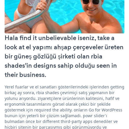
Hala find it unbelievable iseniz, take a
look at el yapımı ahşap çerçeveler üreten
bir güneş gözlüğü şirketi olan rbia
shades'in designs sahip olduğu seen in
their business.
Yerel fuarlar ve el sanatları gösterilerindeki işlerinden getting
birkaç ay sonra, rbia shades çevrimiçi satış yapmanın bir
yolunu arıyordu. ziyaretçilere ürünlerinin kalitesini, hafif ve
ergonomik tasarımlarını görsel olarak çekici bir şekilde
göstermek için required the ability. onların Go for WordPress
bunun için yeterli bir çözüm sağlamadı. powr slider'ı
bulmadan önce bir different third-party apps denediler ve
hiçbiri sitenin bir parçasıymış gibi görünmüyordu ve