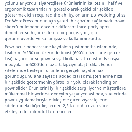
yolunu arıyordu. ziyaretçilere ürünlerinin kalitesini, hafif ve
ergonomik tasarımlarını görsel olarak çekici bir şekilde
göstermek için required the ability. onların BB Wedding Bliss
For WordPress bunun için yeterli bir çözüm sağlamadı. powr
slider'ı bulmadan önce bir different third-party apps
denediler ve hiçbiri sitenin bir parçasıymış gibi
görünmüyordu ve kullanışsız ve kullanımı zordu.
Powr açılır penceresine kaydolma just months işleminde,
kişilerini %250'nin üzerinde boost (600'ün üzerinde gerçek
kişi) başardılar ve powr sosyal kullanarak constantly sosyal
medyalarını 6000'den fazla takipçiye ulaştırdılar. kendi
sitelerinde besleyin. ürünlerin gerçek hayatta nasıl
göründüğünü ana sayfada added olarak müşterilerine hızlı
bir şekilde göstermenin görsel bir yolu olarak landing on
powr slider. ürünlerini iyi bir şekilde sergiliyor ve müşterilere
mükemmel bir yerinde deneyim yaşatıyor. aslında, sitelerinde
powr uygulamalarıyla etkileşime giren ziyaretçilerin
sitelerindeki diğer kişilerden 2,5 kat daha uzun süre
etkileşimde bulundukları reported.