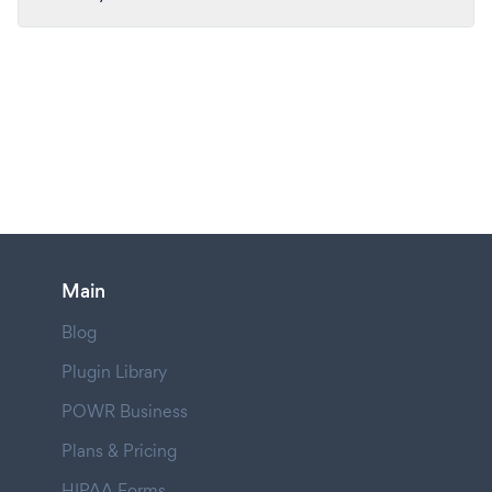
Main
Blog
Plugin Library
POWR Business
Plans & Pricing
HIPAA Forms