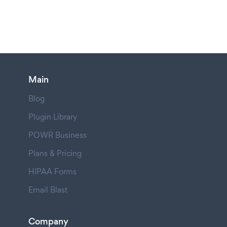
Main
Blog
Plugin Library
POWR Business
Plans & Pricing
HIPAA Forms
Email Blast
Company