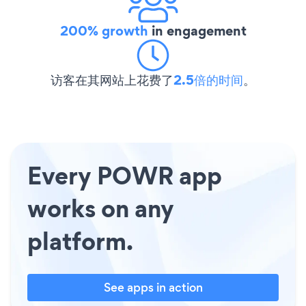
200% growth
in engagement
访客在其网站上花费了
2.5倍的时间
。
Every POWR app
works on any
platform.
See apps in action