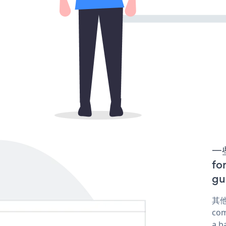
一些
f
gu
其他
com
a b