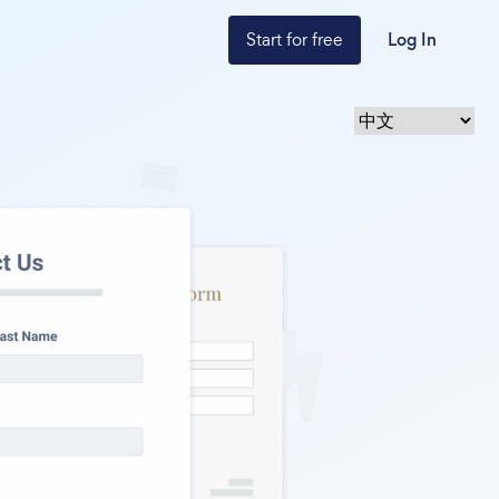
Start for free
Log In