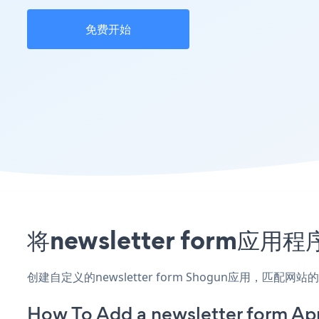
免费开始
将newsletter form
创建自定义的newsletter form Shogun应用，匹
How To Add a newsletter form Ap