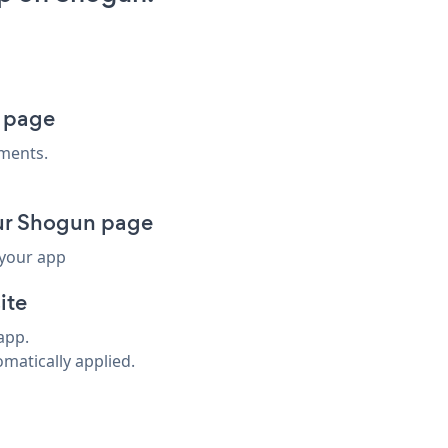
 page
ments.
ur Shogun page
 your app
ite
app.
omatically applied.