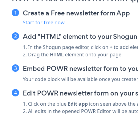
Create a Free newsletter form App
Start for free now
Add "HTML" element to your Shogun
1. In the Shogun page editor, click on
+
to add ele
2. Drag the
HTML
element onto your page.
Embed POWR newsletter form to yo
Your code block will be available once you create
Edit POWR newsletter form on your s
1. Click on the blue
Edit app
icon seen above the 
2. All edits in the opened POWR Editor will be aut