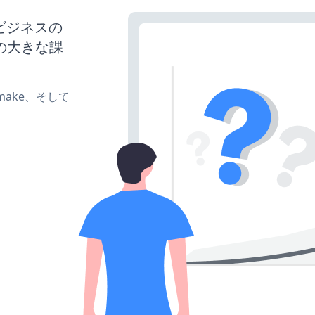
、ビジネスの
の大きな課
e、make、そして