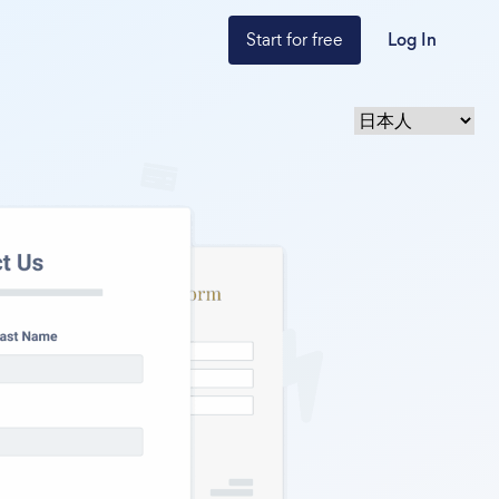
Start for free
Log In