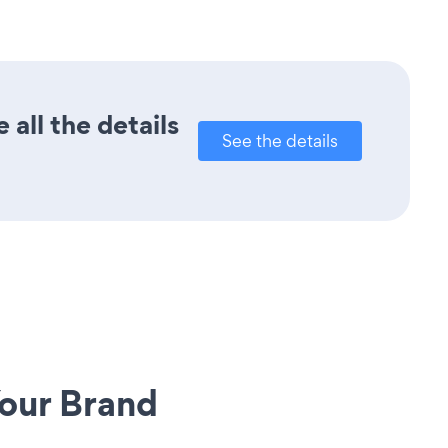
all the details
See the details
our Brand