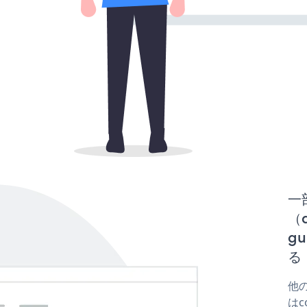
一
（d
gu
る
他の
はco