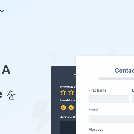
A
e を