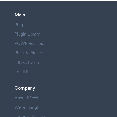
Main
Blog
Plugin Library
POWR Business
Plans & Pricing
HIPAA Forms
Email Blast
Company
About POWR
We're hiring!
Terms of Service