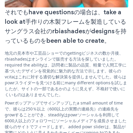
それでもhave questionsの場合は、take a
look at手作りの木製フレームを製造している
サングラス会社のrbiashadesがdesignsを持
っているものをbeen able to create。
地元の見本市や工芸品ショーでのgettingビジネスの数か月後、
rbiashadesはオンラインで販売する方法を探していました。
required the abilityは、訪問者に製品の品質、軽量で人間工学に
基づいたデザインを視覚的に魅力的な方法で示します。彼らの
vcitaはこれに対する適切な解決策を提供しませんでした。彼らは
powrスライダーを見つける前にmany different optionsを試しま
したが、サイトの一部であるかのように見えず、不格好で使いに
くいものはありませんでした。
Powrポップアップでサインアップしたa small amount of time
で、彼らは250％以上（600以上の実際の連絡先）の連絡先を
growすることができ、steadilyはpowrソーシャルを利用して
6000人以上のフォロワーにソーシャルメディアを成長させました
彼らのサイトでフィードします。 added powr sliderは、製品が
実際にどのように見えるかをホームページcoming toであるた