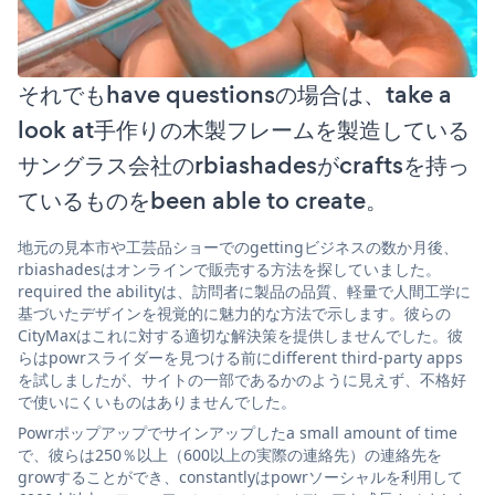
それでもhave questionsの場合は、take a
look at手作りの木製フレームを製造している
サングラス会社のrbiashadesがcraftsを持っ
ているものをbeen able to create。
地元の見本市や工芸品ショーでのgettingビジネスの数か月後、
rbiashadesはオンラインで販売する方法を探していました。
required the abilityは、訪問者に製品の品質、軽量で人間工学に
基づいたデザインを視覚的に魅力的な方法で示します。彼らの
CityMaxはこれに対する適切な解決策を提供しませんでした。彼
らはpowrスライダーを見つける前にdifferent third-party apps
を試しましたが、サイトの一部であるかのように見えず、不格好
で使いにくいものはありませんでした。
Powrポップアップでサインアップしたa small amount of time
で、彼らは250％以上（600以上の実際の連絡先）の連絡先を
growすることができ、constantlyはpowrソーシャルを利用して