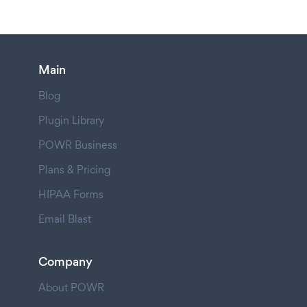
Main
Blog
Plugin Library
POWR Business
Plans & Pricing
HIPAA Forms
Email Blast
Company
About POWR