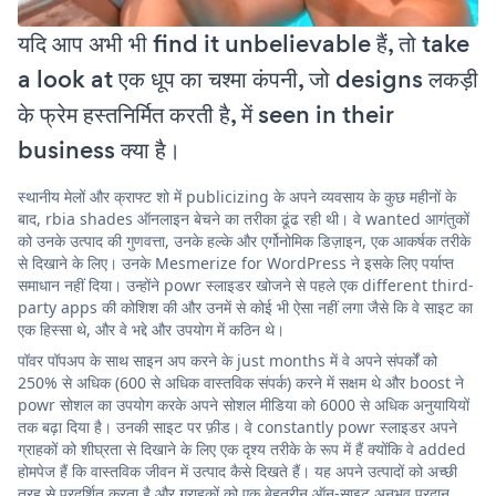
यदि आप अभी भी find it unbelievable हैं, तो take
a look at एक धूप का चश्मा कंपनी, जो designs लकड़ी
के फ्रेम हस्तनिर्मित करती है, में seen in their
business क्या है।
स्थानीय मेलों और क्राफ्ट शो में publicizing के अपने व्यवसाय के कुछ महीनों के
बाद, rbia shades ऑनलाइन बेचने का तरीका ढूंढ रही थी। वे wanted आगंतुकों
को उनके उत्पाद की गुणवत्ता, उनके हल्के और एर्गोनोमिक डिज़ाइन, एक आकर्षक तरीके
से दिखाने के लिए। उनके Mesmerize for WordPress ने इसके लिए पर्याप्त
समाधान नहीं दिया। उन्होंने powr स्लाइडर खोजने से पहले एक different third-
party apps की कोशिश की और उनमें से कोई भी ऐसा नहीं लगा जैसे कि वे साइट का
एक हिस्सा थे, और वे भद्दे और उपयोग में कठिन थे।
पॉवर पॉपअप के साथ साइन अप करने के just months में वे अपने संपर्कों को
250% से अधिक (600 से अधिक वास्तविक संपर्क) करने में सक्षम थे और boost ने
powr सोशल का उपयोग करके अपने सोशल मीडिया को 6000 से अधिक अनुयायियों
तक बढ़ा दिया है। उनकी साइट पर फ़ीड। वे constantly powr स्लाइडर अपने
ग्राहकों को शीघ्रता से दिखाने के लिए एक दृश्य तरीके के रूप में हैं क्योंकि वे added
होमपेज हैं कि वास्तविक जीवन में उत्पाद कैसे दिखते हैं। यह अपने उत्पादों को अच्छी
तरह से प्रदर्शित करता है और ग्राहकों को एक बेहतरीन ऑन-साइट अनुभव प्रदान