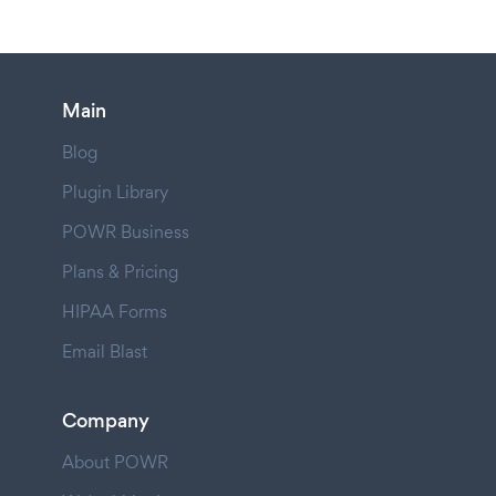
Main
Blog
Plugin Library
POWR Business
Plans & Pricing
HIPAA Forms
Email Blast
Company
About POWR