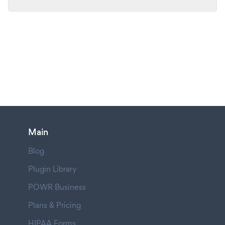
Main
Blog
Plugin Library
POWR Business
Plans & Pricing
HIPAA Forms